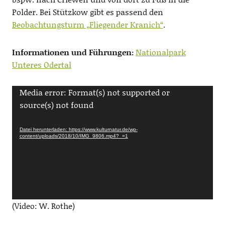
Polder. Bei Stützkow gibt es passend den
Beobachtungsturm „Fliegender Kranich“
.
Informationen und Führungen:
Nationalpark
Unteres Odertal
Video-
Media error: Format(s) not supported or
Player
source(s) not found
Datei herunterladen: https://www.kulturnatur.de/wp-
content/uploads/2018/10/IMG_9806.mp4?_=1
(Video: W. Rothe)