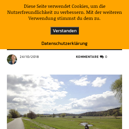
KulturNatur
Diese Seite verwendet Cookies, um die
Nutzerfreundlichkeit zu verbessern. Mit der weiteren
Verwendung stimmst du dem zu.
DEUTSCHLAND
HIER & DA HIN
ÖSTERREICH
SPANIEN
Verstanden
ÜBER LAND
Ja, wo fliegen sie denn?
Datenschutzerklärung
24/10/2018
KOMMENTARE
0