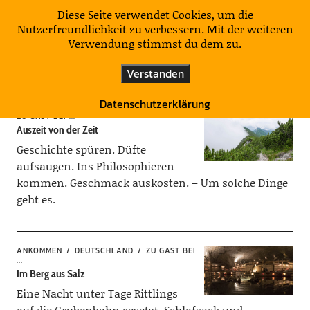
KulturNatur
Diese Seite verwendet Cookies, um die
Nutzerfreundlichkeit zu verbessern. Mit der weiteren
Verwendung stimmst du dem zu.
Kategorie:
Zu Gast bei …
Verstanden
Datenschutzerklärung
ZU GAST BEI ...
Auszeit von der Zeit
Geschichte spüren. Düfte
aufsaugen. Ins Philosophieren
kommen. Geschmack auskosten. – Um solche Dinge
geht es.
ANKOMMEN
DEUTSCHLAND
ZU GAST BEI
...
Im Berg aus Salz
Eine Nacht unter Tage Rittlings
auf die Grubenbahn gesetzt, Schlafsack und