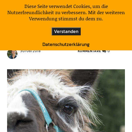
KulturNatur
Diese Seite verwendet Cookies, um die
Nutzerfreundlichkeit zu verbessern. Mit der weiteren
Verwendung stimmst du dem zu.
DEUTSCHLAND
HIER & DA HIN
ÜBER LAND
Verstanden
Auf leisen Sohlen an die Isar
Datenschutzerklärung
30/08/2018
KOMMENTARE
0