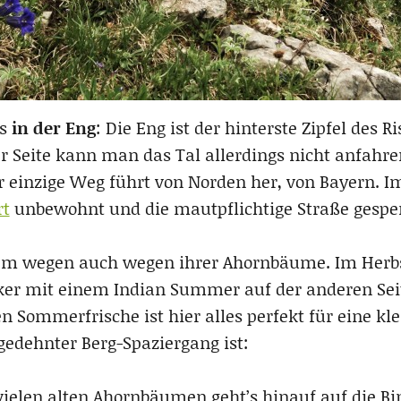
’s
in der Eng
: Die Eng ist der hinterste Zipfel des 
er Seite kann man das Tal allerdings nicht anfahren
 einzige Weg führt von Norden her, von Bayern. Im
rt
unbewohnt und die mautpflichtige Straße gesper
lem wegen auch wegen ihrer Ahornbäume. Im Herbst
ker mit einem Indian Summer auf der anderen Seit
Sommerfrische ist hier alles perfekt für eine klei
gedehnter Berg-Spaziergang ist:
vielen alten Ahornbäumen geht’s hinauf auf die Bi