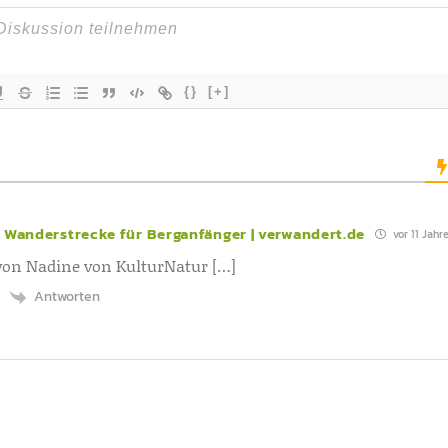
{}
[+]
 Wanderstrecke für Berganfänger | verwandert.de
vor 11 Jahr
 von Nadine von KulturNatur […]
Antworten