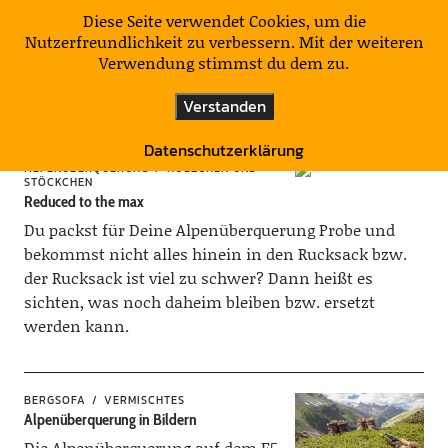
KulturNatur
Diese Seite verwendet Cookies, um die
Nutzerfreundlichkeit zu verbessern. Mit der weiteren
Verwendung stimmst du dem zu.
Kategorie:
Vermischtes
Verstanden
Datenschutzerklärung
ALPENÜBERQUERUNG
HÖLZCHEN UND
STÖCKCHEN
Reduced to the max
Du packst für Deine Alpenüberquerung Probe und
bekommst nicht alles hinein in den Rucksack bzw.
der Rucksack ist viel zu schwer? Dann heißt es
sichten, was noch daheim bleiben bzw. ersetzt
werden kann.
BERGSOFA
VERMISCHTES
Alpenüberquerung in Bildern
Die Alpenüberquerung auf dem E5