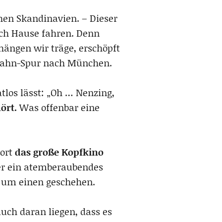
hen Skandinavien. – Dieser
ch Hause fahren. Denn
hängen wir träge, erschöpft
obahn-Spur nach München.
los lässt: „Oh … Nenzing,
ört.
Was offenbar eine
ort
das große Kopfkino
ber ein atemberaubendes
s um einen geschehen.
uch daran liegen, dass es