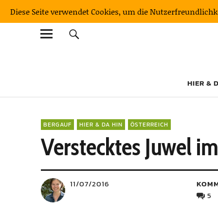
Diese Seite verwendet Cookies, um die Nutzerfreundlich
KulturNatur
DER OUTDOORBLOG MIT BERGFAKTOR
HIER & 
BERGAUF
HIER & DA HIN
ÖSTERREICH
Verstecktes Juwel im
11/07/2016
KOMM
5