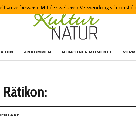
keit zu verbessern. Mit der weiteren Verwendung stimmst d
DA HIN
ANKOMMEN
MÜNCHNER MOMENTE
VERM
 Rätikon:
ENTARE