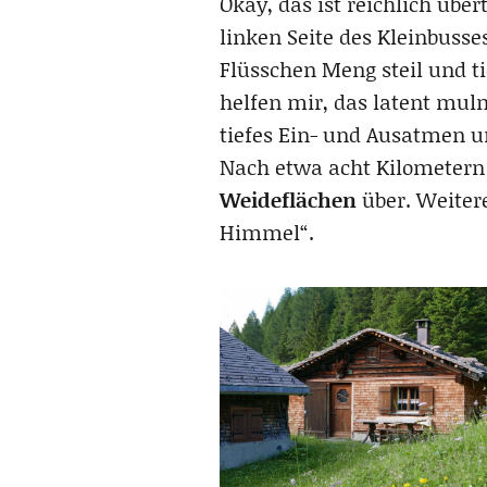
Okay, das ist reichlich über
linken Seite des Kleinbusses
Flüsschen Meng steil und ti
helfen mir, das latent mul
tiefes Ein- und Ausatmen u
Nach etwa acht Kilometern i
Weideflächen
über. Weitere
Himmel“.