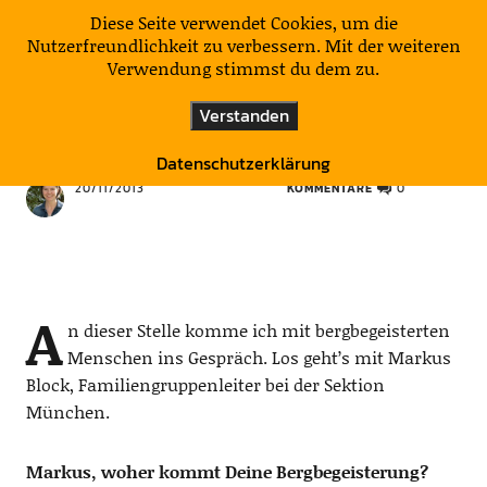
KulturNatur
Diese Seite verwendet Cookies, um die
Nutzerfreundlichkeit zu verbessern. Mit der weiteren
Verwendung stimmst du dem zu.
GIPFELTREFFEN
VERMISCHTES
Verstanden
Gipfeltreffen … mit Markus Block
Datenschutzerklärung
20/11/2013
KOMMENTARE
0
A
n dieser Stelle komme ich mit bergbegeisterten
Menschen ins Gespräch. Los geht’s mit Markus
Block, Familiengruppenleiter bei der Sektion
München.
Markus, woher kommt Deine Bergbegeisterung?