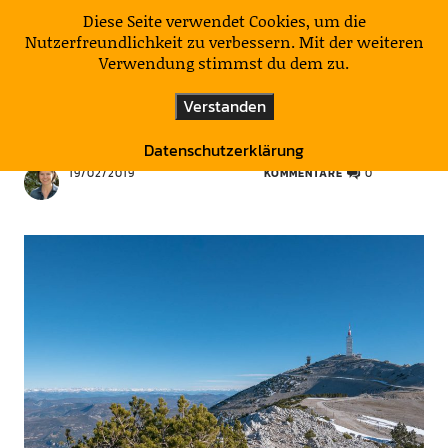
KulturNatur
Diese Seite verwendet Cookies, um die
Nutzerfreundlichkeit zu verbessern. Mit der weiteren
Verwendung stimmst du dem zu.
BERGAUF
FRANKREICH
HIER & DA HIN
Verstanden
Der Rundsicht wegen
Datenschutzerklärung
19/02/2019
KOMMENTARE
0