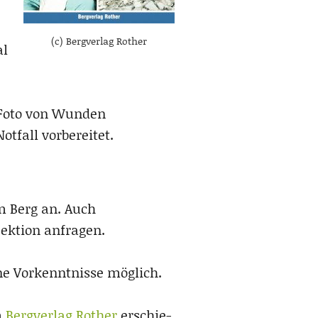
(c) Bergverlag Rother
al
e Foto von Wunden
otfall vorbereitet.
am Berg an. Auch
ektion anfragen.
ne Vorkenntnisse möglich.
m
Bergverlag Rother
erschie­