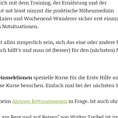
 sich mit dem Training, der Ernährung und der
but not least nimmt die praktische Höhenmedizin
n Laien und Wochenend-Wanderer sicher erst einm
 Notsituationen.
ht allzu zimperlich sein, sich das eine oder ander
h hilft’s und man ist (besser) für den (nächsten) N
einssektionen
spezielle Kurse für die Erste Hilfe 
se Kurse besuchen. Einfach mal bei der nächsten S
 beim
Alpinen Rettungswesen
in Frage. Ist auch oh
 am Berg und auf Reisen” von Walter Treibel ist i