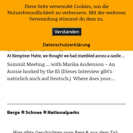
KulturNatur
Diese Seite verwendet Cookies, um die
Nutzerfreundlichkeit zu verbessern. Mit der weiteren
Verwendung stimmst du dem zu.
Schlagwort:
Crossing the Alps
Verstanden
Datenschutzerklärung
GIPFELTREFFEN
VERMISCHTES
At Kemptner Hutte, we thought we had stumbled across a castle …
Summit Meeting … with Marika Andersson – An
Aussie hooked by the E5 (Dieses Interview gibt’s
natürlich auch auf Deutsch.) Where does your…
Berge ❄︎ Schnee ❄︎ Nationalparks
Hier gibts Geschichten vom Berg & aus dem Tal: