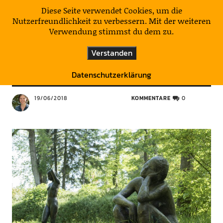
KulturNatur
Diese Seite verwendet Cookies, um die
Nutzerfreundlichkeit zu verbessern. Mit der weiteren
Verwendung stimmst du dem zu.
DEUTSCHLAND
HIER & DA HIN
MUSEEN & ERINNERUNGSORTE
Verstanden
ÜBER LAND
Natur feiern
Datenschutzerklärung
19/06/2018
KOMMENTARE
0