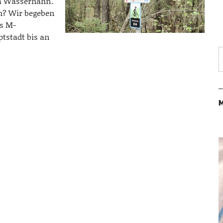
em Wasserhahn.
h? Wir begeben
s M-
tstadt bis an
M