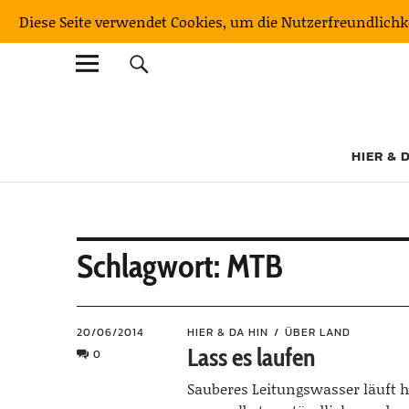
Diese Seite verwendet Cookies, um die Nutzerfreundlich
KulturNatur
DER OUTDOORBLOG MIT BERGFAKTOR
HIER & 
Schlagwort:
MTB
20/06/2014
HIER & DA HIN
ÜBER LAND
Lass es laufen
0
Sauberes Leitungswasser läuft 