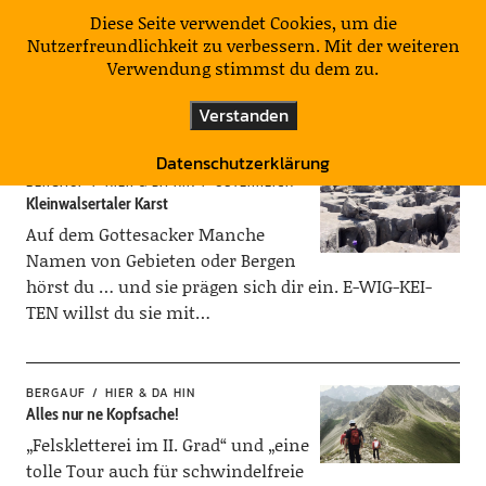
KulturNatur
Diese Seite verwendet Cookies, um die
Nutzerfreundlichkeit zu verbessern. Mit der weiteren
Verwendung stimmst du dem zu.
Schlagwort:
Kleinwalsertal
Verstanden
Datenschutzerklärung
BERGAUF
HIER & DA HIN
ÖSTERREICH
Kleinwalsertaler Karst
Auf dem Gottesacker Manche
Namen von Gebieten oder Bergen
hörst du … und sie prägen sich dir ein. E-WIG-KEI-
TEN willst du sie mit…
BERGAUF
HIER & DA HIN
Alles nur ne Kopfsache!
„Felskletterei im II. Grad“ und „eine
tolle Tour auch für schwindelfreie