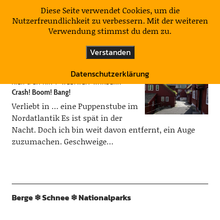
KulturNatur
Diese Seite verwendet Cookies, um die
Nutzerfreundlichkeit zu verbessern. Mit der weiteren
Verwendung stimmst du dem zu.
Schlagwort:
Färöer Inseln
Verstanden
Datenschutzerklärung
HIER & DA HIN
WELTWEIT WANDERN
Crash! Boom! Bang!
Verliebt in … eine Puppenstube im
Nordatlantik Es ist spät in der
Nacht. Doch ich bin weit davon entfernt, ein Auge
zuzumachen. Geschweige…
Berge ❄︎ Schnee ❄︎ Nationalparks